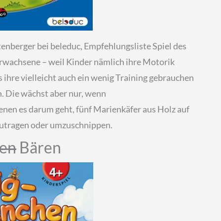
tenberger bei beleduc, Empfehlungsliste Spiel des
d Erwachsene – weil Kinder nämlich ihre Motorik
s ihre vielleicht auch ein wenig Training gebrauchen
en. Die wächst aber nur, wenn
denen es darum geht, fünf Marienkäfer aus Holz auf
rzutragen oder umzuschnippen.
en
Bären