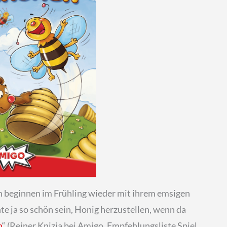
n beginnen im Frühling wieder mit ihrem emsigen
ja so schön sein, Honig herzustellen, wenn da
n
“ (Reiner Knizia bei Amigo, Empfehlungsliste Spiel