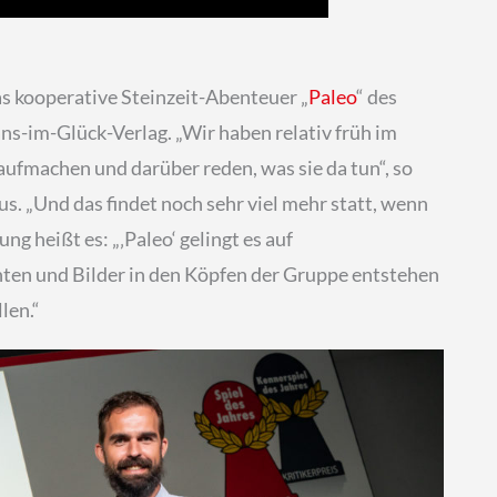
as kooperative Steinzeit-Abenteuer „
Paleo
“ des
s-im-Glück-Verlag. „Wir haben relativ früh im
aufmachen und darüber reden, was sie da tun“, so
 „Und das findet noch sehr viel mehr statt, wenn
 heißt es: „‚Paleo‘ gelingt es auf
en und Bilder in den Köpfen der Gruppe entstehen
len.“