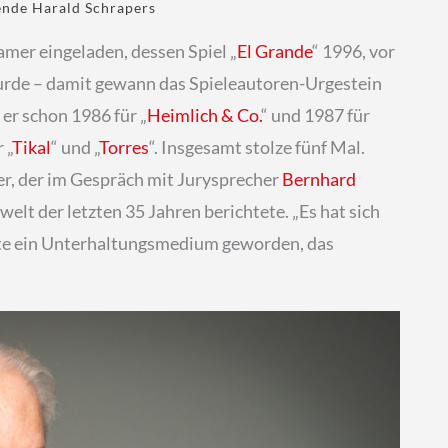
ende Harald Schrapers
mer eingeladen, dessen Spiel „
El Grande
“ 1996, vor
wurde – damit gewann das Spieleautoren-Urgestein
er schon 1986 für „
Heimlich & Co.
“ und 1987 für
 „
Tikal
“ und „
Torres
“. Insgesamt stolze fünf Mal.
r, der im Gespräch mit Jurysprecher
Bernhard
elt der letzten 35 Jahren berichtete. „Es hat sich
heute ein Unterhaltungsmedium geworden, das