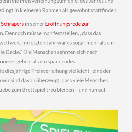
nn die Preisverleihung zum Spiel des Jahres und
ingt in kleineren Rahmen als gewohnt stattfinden.
 Schrapers
in seiner
Eröffnungsrede zur
en. Dennoch müsse man feststellen, „dass das
weltweit. Im letzten Jahr war es sogar mehr als ein
die Decke.“ Die Menschen sehnten sich nach
öneres geben, als ein spannendes
ie diesjährige Preisverleihung vielleicht „eine der
 wir sind davon überzeugt, dass viele Menschen
ebe zum Brettspiel treu bleiben – und nun auf