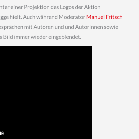
unter einer Projektion des Logos der Aktion
lagge hielt. Auch während Moderator
Manuel Fritsch
Gesprächen mit Autoren und und Autorinnen sowie
es Bild immer wieder eingeblendet.