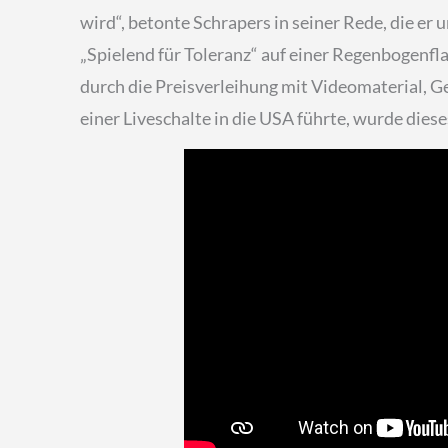
wird“, betonte Schrapers in seiner Rede, die er 
„Spielend für Toleranz“ auf einer Regenbogenf
durch die Preisverleihung mit Videomaterial, 
einer Liveschalte in die USA führte, wurde dies