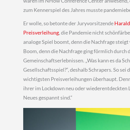
waren im NHow Conference Center anwesend, de
zum Kennerspiel des Jahres musste pandemiebed
Er wolle, so betonte der Juryvorsitzende
Harald
Preisverleihung
, die Pandemie nicht schönfärb
analoge Spiel boomt, denn die Nachfrage steigt 
Boom, denn die Nachfrage ging förmlich durch 
Gemeinschaftserlebnissen. „Was kann es da Sch
Gesellschaftsspiel?“, deshalb Schrapers. So sei d
wichtigsten Preisverleihungen überhaupt. Denn
ihrer im Lockdown neu oder wiederentdeckten Li
Neues gespannt sind.“