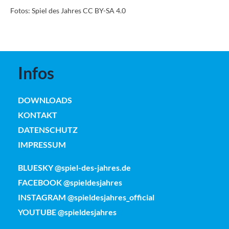
Fotos: Spiel des Jahres CC BY-SA 4.0
Infos
DOWNLOADS
KONTAKT
DATENSCHUTZ
IMPRESSUM
BLUESKY @spiel-des-jahres.de
FACEBOOK @spieldesjahres
INSTAGRAM @spieldesjahres_official
YOUTUBE @spieldesjahres