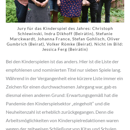
Jury für das Kinderspiel des Jahres: Christoph
Schlewinski, Indra Dikhoff (Beirätin), Stefanie
Marckwardt, Johanna France, Stefan Gohlisch, Oliver
Gumbrich (Beirat), Volker Römke (Beirat). Nicht im Bild:
Jessica Ferg (Beirätin)
Bei den Kinderspielen ist das anders. Hier ist die Liste der
empfohlenen und nominierten Titel nur sieben Spiele lang.
Während in der Vergangenheit eine kürzere Liste immer ein
Zeichen für einen durchwachsenen Jahrgang war, gab es
diesmal einen anderen Grund: Erwartungsgemäß hat die
Pandemie den Kinderspielsektor „eingeholt“ und die
Neuheitenzahl ist erheblich zurückgegangen. Denn die
Arbeitsmöglichkeiten von Kinderspielredaktionen waren
wegen der zeitweisen Schließung von Kitas und Schulen