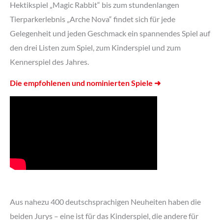
Hektikspiel „Magic Rabbit“ bis zum stundenlangen
Tierparkerlebnis „Arche Nova“ findet sich für jede
Gelegenheit und jeden Geschmack ein spannendes Spiel auf
den drei Listen zum Spiel, zum Kinderspiel und zum
Kennerspiel des Jahres.
Die empfohlenen und nominierten Spiele ➜
Aus nahezu 400 deutschsprachigen Neuheiten haben die
beiden Jurys – eine ist für das Kinderspiel, die andere für