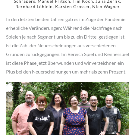
Schrapers, Manuel Fritsch, Tim Koch, Julia Zerlik,
Bernhard Löhlein, Karsten Grosser, Nico Wagner
In den letzten beiden Jahren gab es im Zuge der Pandemie
erhebliche Veränderungen: Während die Nachfrage nach
Spielen je nach Segment um bis zu ein Drittel gestiegen ist,
ist die Zahl der Neuerscheinungen aus verschiedenen
Gründen zurückgegangen. Im Bereich Spiel und Kennerspiel
ist diese Phase jetzt überwunden und wir verzeichnen ein
Plus bei den Neuerscheinungen um mehr als zehn Prozent.