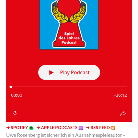
➜ SPOTIFY
➜ APPLE PODCASTS
➜ RSS FEED
Uwe Rosenberg ist sicherlich ein Ausnahmespieleautor –