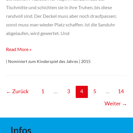
Tischmitte und schichten sie in ihre Truhen, bis diese
randvoll sind. Der Deckel muss aber noch draufpassen;
sonst muss man wieder Platz schaffen. Ist die Sanduhr
abgelaufen, wird gewertet. Und
Schatz-
Read More »
Rabatz
| Nominiert zum Kinderspiel des Jahres | 2015
←
Zurück
1
…
3
4
5
…
14
Weiter
→
Infos