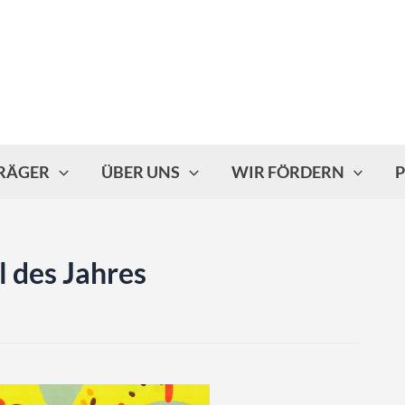
TRÄGER
ÜBER UNS
WIR FÖRDERN
P
l des Jahres