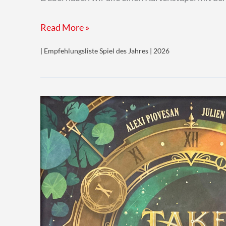
Meister
Read More »
Makatsu
| Empfehlungsliste Spiel des Jahres | 2026