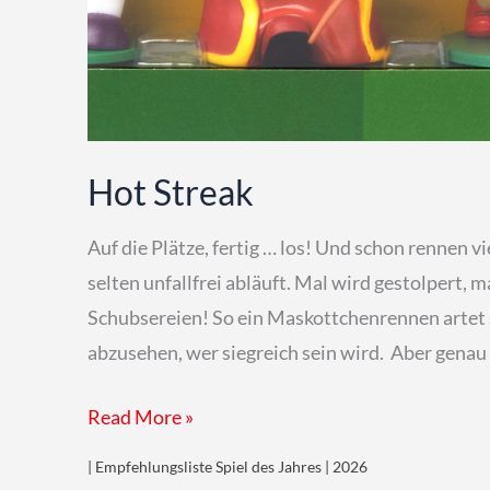
Hot Streak
Auf die Plätze, fertig … los! Und schon rennen 
selten unfallfrei abläuft. Mal wird gestolpert,
Schubsereien! So ein Maskottchenrennen artet sc
abzusehen, wer siegreich sein wird. Aber genau
Hot
Read More »
Streak
| Empfehlungsliste Spiel des Jahres | 2026