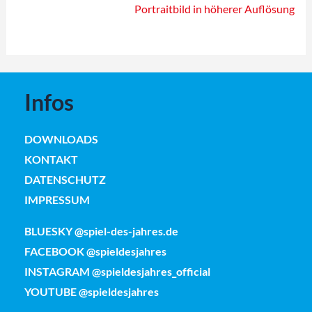
Portraitbild in höherer Auflösung
Infos
DOWNLOADS
KONTAKT
DATENSCHUTZ
IMPRESSUM
BLUESKY @spiel-des-jahres.de
FACEBOOK @spieldesjahres
INSTAGRAM @spieldesjahres_official
YOUTUBE @spieldesjahres