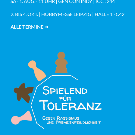
SA · 1. AUG. · 11 UHR | GEN CON INDY | ICC : 244
2. BIS 4. OKT. | HOBBYMESSE LEIPZIG | HALLE 1 · C42
ALLE TERMINE ➜