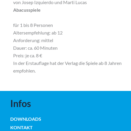
von Josep Izquierdo und Marti Lucas
Abacusspiele
für 1 bis 8 Personen
Altersempfehlung: ab 12
Anforderung: mittel
Dauer: ca. 60 Minuten
Preis:
je ca. 8 €
In der Erstauflage hat der Verlag die Spiele ab 8 Jahren
empfohlen.
Infos
DOWNLOADS
KONTAKT