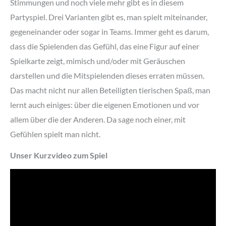
Stimmungen und noch viele mehr gibt es in diesem
Partyspiel. Drei Varianten gibt es, man spielt miteinander,
gegeneinander oder sogar in Teams. Immer geht es darum,
dass die Spielenden das Gefühl, das eine Figur auf einer
Spielkarte zeigt, mimisch und/oder mit Geräuschen
darstellen und die Mitspielenden dieses erraten müssen.
Das macht nicht nur allen Beteiligten tierischen Spaß, man
lernt auch einiges: über die eigenen Emotionen und vor
allem über die der Anderen. Da sage noch einer, mit
Gefühlen spielt man nicht.
Unser Kurzvideo zum Spiel