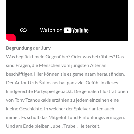
Begründung der Jury
Was beglückt mein Gegenüber? Oder was betrübt es? Das
sind Fragen, die Menschen vom jüngsten Alter an
beschäftigen. Hier können sie es gemeinsam herausfinden.
Der Autor Urtis Šulinskas hat ganz viel Gefühl in dieses
kindgerechte Partyspiel gepackt. Die genialen Illustrationen
von Tony Tzanoukakis erzählen zu jedem einzelnen eine
kleine Geschichte. In welcher der Spielvarianten auch
immer: Es schult das Mitgefühl und Einfühlungsvermögen.
Und am Ende bleiben Jubel, Trubel, Heiterkeit.