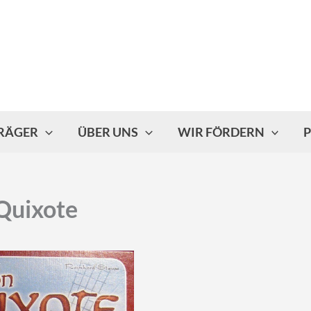
TRÄGER
ÜBER UNS
WIR FÖRDERN
P
Quixote