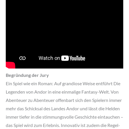
Begründung der Jury
Ein Spiel wie ein Roman: Auf grandiose Weise entführt Die
Legenden von Andor in eine einmalige Fantasy-Welt. Von
Abenteuer zu Abenteuer offenbart sich den Spielern immer
mehr das Schicksal des Landes Andor und lässt die Helden
immer tiefer in die stimmungsvolle Geschichte eintauchen –
das Spiel wird zum Erlebnis. Innovativ ist zudem die Regel-