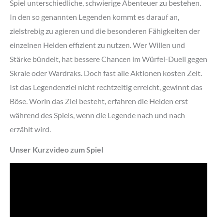
Spiel unterschiedliche, schwierige Abenteuer zu bestehen.
In den so genannten Legenden kommt es darauf an,
zielstrebig zu agieren und die besonderen Fähigkeiten der
einzelnen Helden effizient zu nutzen. Wer Willen und
Stärke bündelt, hat bessere Chancen im Würfel-Duell gegen
Skrale oder Wardraks. Doch fast alle Aktionen kosten Zeit.
Ist das Legendenziel nicht rechtzeitig erreicht, gewinnt das
Böse. Worin das Ziel besteht, erfahren die Helden erst
während des Spiels, wenn die Legende nach und nach
erzählt wird.
Unser Kurzvideo zum Spiel