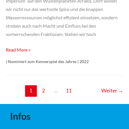
Imperium“ auf den Wüstenplaneten Arrakis. Dort wollen
wir nicht nur das wertvolle Spice und die knappen
Wasserressourcen möglichst effizient einsetzen, sondern
streben auch nach Macht und Einfluss bei den
vorherrschenden Fraktionen: Stehen wir hoch
Dune:
Read More »
Imperium
| Nominiert zum Kennerspiel des Jahres | 2022
1
2
…
11
Weiter
→
Infos