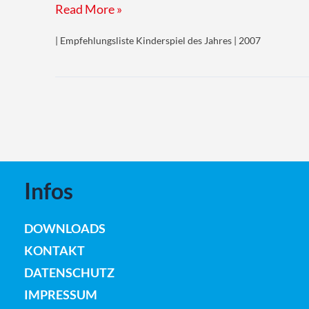
Cornu
Read More »
| Empfehlungsliste Kinderspiel des Jahres | 2007
Infos
DOWNLOADS
KONTAKT
DATENSCHUTZ
IMPRESSUM