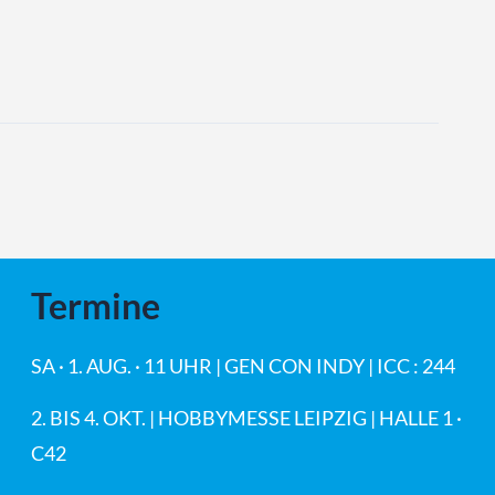
Termine
SA · 1. AUG. · 11 UHR | GEN CON INDY | ICC : 244
2. BIS 4. OKT. | HOBBYMESSE LEIPZIG | HALLE 1 ·
C42