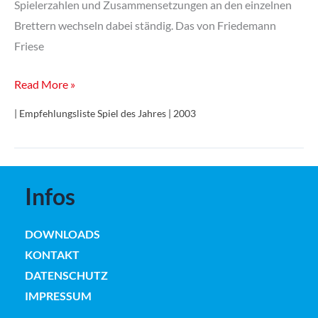
Spielerzahlen und Zusammensetzungen an den einzelnen
Brettern wechseln dabei ständig. Das von Friedemann
Friese
Fische,
Read More »
Fluppen,
| Empfehlungsliste Spiel des Jahres | 2003
Frikadellen
Infos
DOWNLOADS
KONTAKT
DATENSCHUTZ
IMPRESSUM