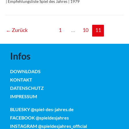
| Empfehlungsliste Spiel des Jahres | 1979
←
Zurück
1
…
10
11
Infos
DOWNLOADS
KONTAKT
DATENSCHUTZ
IMPRESSUM
BLUESKY @spiel-des-jahres.de
FACEBOOK @spieldesjahres
INSTAGRAM @spieldesjahres_official