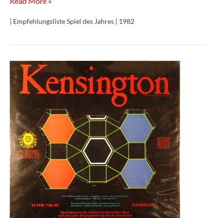
Baubylon
Read More »
| Empfehlungsliste Spiel des Jahres | 1982