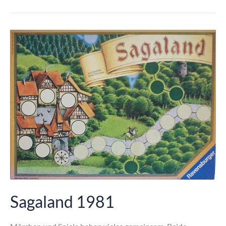
Sagaland 1981