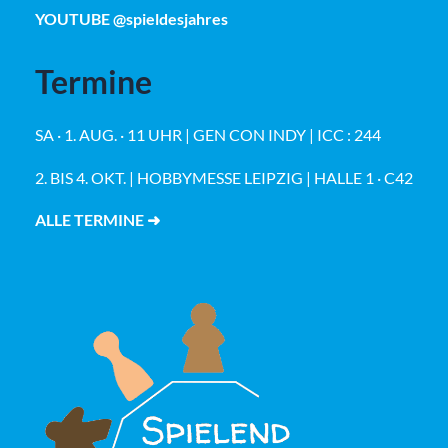
YOUTUBE @spieldesjahres
Termine
SA · 1. AUG. · 11 UHR | GEN CON INDY | ICC : 244
2. BIS 4. OKT. | HOBBYMESSE LEIPZIG | HALLE 1 · C42
ALLE TERMINE ➜