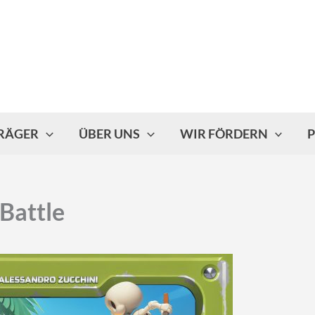
TRÄGER
ÜBER UNS
WIR FÖRDERN
P
 Battle