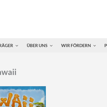
TRÄGER
ÜBER UNS
WIR FÖRDERN
P
waii