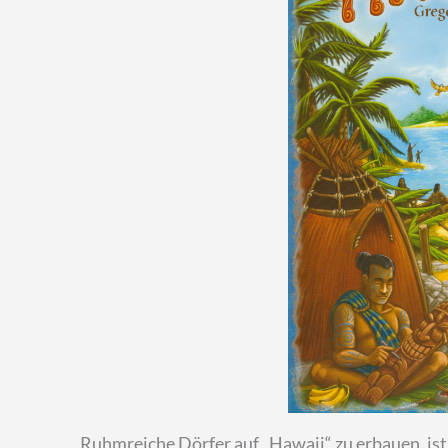
Ruhmreiche Dörfer auf „Hawaii“ zu erbauen, ist