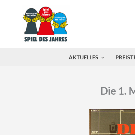
Zum
Inhalt
springen
AKTUELLES
PREIS
Die 1. M