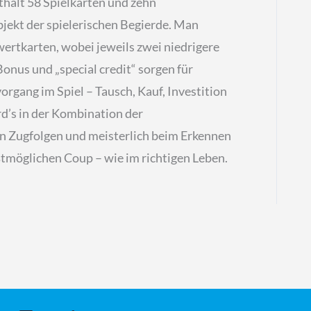
nthält 58 Spielkarten und zehn
bjekt der spielerischen Begierde. Man
wertkarten, wobei jeweils zwei niedrigere
onus und „special credit“ sorgen für
organg im Spiel – Tausch, Kauf, Investition
ird’s in der Kombination der
en Zugfolgen und meisterlich beim Erkennen
tmöglichen Coup – wie im richtigen Leben.