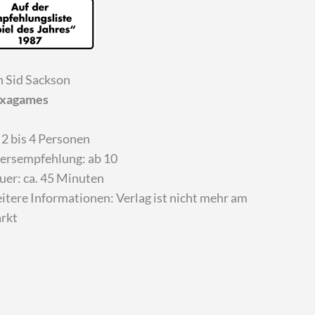
n Sid Sackson
xagames
 2 bis 4 Personen
tersempfehlung: ab 10
uer: ca. 45 Minuten
itere Informationen:
Verlag ist nicht mehr am
rkt