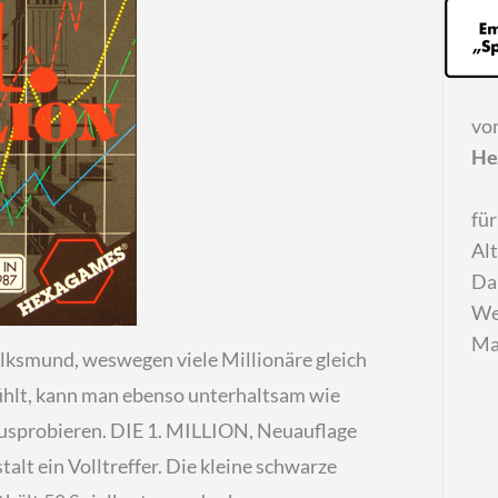
vo
He
für
Al
Da
We
Ma
 Volksmund, weswegen viele Millionäre gleich
fühlt, kann man ebenso unterhaltsam wie
 ausprobieren. DIE 1. MILLION, Neuauflage
lt ein Volltreffer. Die kleine schwarze