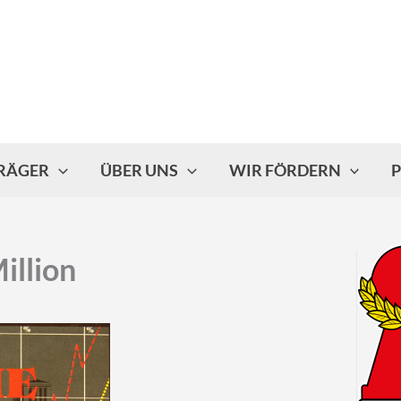
TRÄGER
ÜBER UNS
WIR FÖRDERN
P
illion