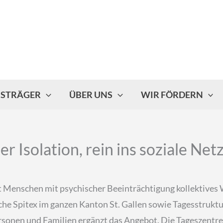
ISTRÄGER
ÜBER UNS
WIR FÖRDERN
er Isolation, rein ins soziale N
et Menschen mit psychischer Beeinträchtigung kollektiv
he Spitex im ganzen Kanton St. Gallen sowie Tagesstrukt
personen und Familien ergänzt das Angebot. Die Tageszen