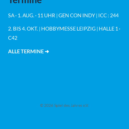
SA · 1. AUG. · 11 UHR | GEN CON INDY | ICC : 244
2. BIS 4. OKT. | HOBBYMESSE LEIPZIG | HALLE 1 ·
C42
ALLE TERMINE ➜
© 2026 Spiel des Jahres e.V.