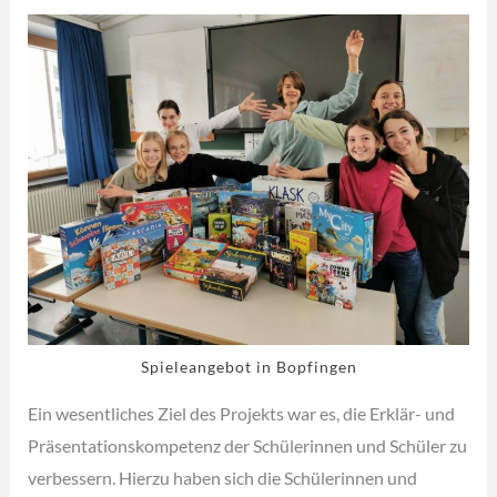
Spieleangebot in Bopfingen
Ein wesentliches Ziel des Projekts war es, die Erklär- und
Präsentationskompetenz der Schülerinnen und Schüler zu
verbessern. Hierzu haben sich die Schülerinnen und