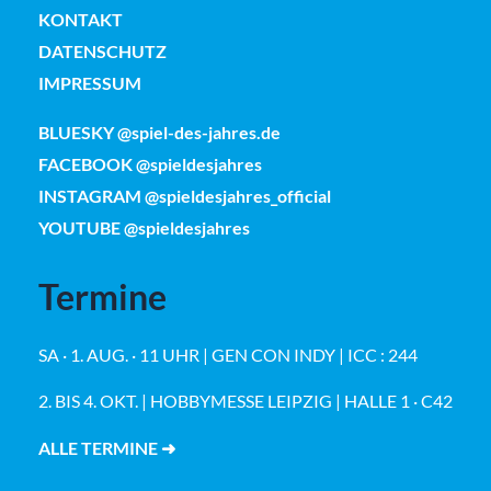
KONTAKT
DATENSCHUTZ
IMPRESSUM
BLUESKY @spiel-des-jahres.de
FACEBOOK @spieldesjahres
INSTAGRAM @spieldesjahres_official
YOUTUBE @spieldesjahres
Termine
SA · 1. AUG. · 11 UHR | GEN CON INDY | ICC : 244
2. BIS 4. OKT. | HOBBYMESSE LEIPZIG | HALLE 1 · C42
ALLE TERMINE ➜