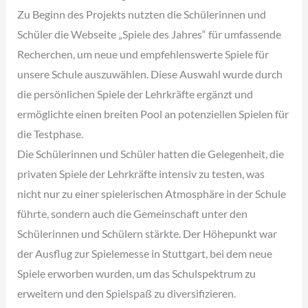
Zu Beginn des Projekts nutzten die Schülerinnen und
Schüler die Webseite „Spiele des Jahres“ für umfassende
Recherchen, um neue und empfehlenswerte Spiele für
unsere Schule auszuwählen. Diese Auswahl wurde durch
die persönlichen Spiele der Lehrkräfte ergänzt und
ermöglichte einen breiten Pool an potenziellen Spielen für
die Testphase.
Die Schülerinnen und Schüler hatten die Gelegenheit, die
privaten Spiele der Lehrkräfte intensiv zu testen, was
nicht nur zu einer spielerischen Atmosphäre in der Schule
führte, sondern auch die Gemeinschaft unter den
Schülerinnen und Schülern stärkte. Der Höhepunkt war
der Ausflug zur Spielemesse in Stuttgart, bei dem neue
Spiele erworben wurden, um das Schulspektrum zu
erweitern und den Spielspaß zu diversifizieren.