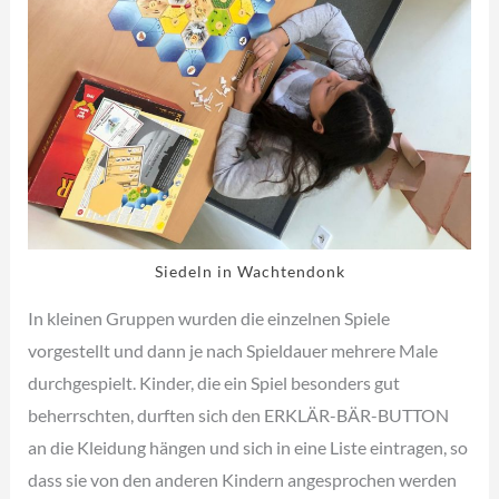
Siedeln in Wachtendonk
In kleinen Gruppen wurden die einzelnen Spiele
vorgestellt und dann je nach Spieldauer mehrere Male
durchgespielt. Kinder, die ein Spiel besonders gut
beherrschten, durften sich den ERKLÄR-BÄR-BUTTON
an die Kleidung hängen und sich in eine Liste eintragen, so
dass sie von den anderen Kindern angesprochen werden