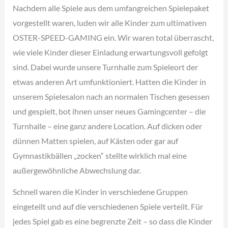
Nachdem alle Spiele aus dem umfangreichen Spielepaket
vorgestellt waren, luden wir alle Kinder zum ultimativen
OSTER-SPEED-GAMING ein. Wir waren total überrascht,
wie viele Kinder dieser Einladung erwartungsvoll gefolgt
sind. Dabei wurde unsere Turnhalle zum Spieleort der
etwas anderen Art umfunktioniert. Hatten die Kinder in
unserem Spielesalon nach an normalen Tischen gesessen
und gespielt, bot ihnen unser neues Gamingcenter – die
Turnhalle – eine ganz andere Location. Auf dicken oder
dünnen Matten spielen, auf Kästen oder gar auf
Gymnastikbällen „zocken“ stellte wirklich mal eine
außergewöhnliche Abwechslung dar.
Schnell waren die Kinder in verschiedene Gruppen
eingeteilt und auf die verschiedenen Spiele verteilt. Für
jedes Spiel gab es eine begrenzte Zeit – so dass die Kinder