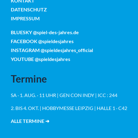
KONTAKT
DATENSCHUTZ
IMPRESSUM
BLUESKY @spiel-des-jahres.de
FACEBOOK @spieldesjahres
INSTAGRAM @spieldesjahres_official
YOUTUBE @spieldesjahres
Termine
SA · 1. AUG. · 11 UHR | GEN CON INDY | ICC : 244
2. BIS 4. OKT. | HOBBYMESSE LEIPZIG | HALLE 1 · C42
ALLE TERMINE ➜