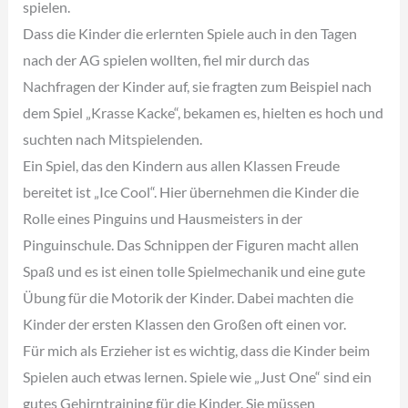
spielen.
Dass die Kinder die erlernten Spiele auch in den Tagen
nach der AG spielen wollten, fiel mir durch das
Nachfragen der Kinder auf, sie fragten zum Beispiel nach
dem Spiel „Krasse Kacke“, bekamen es, hielten es hoch und
suchten nach Mitspielenden.
Ein Spiel, das den Kindern aus allen Klassen Freude
bereitet ist „Ice Cool“. Hier übernehmen die Kinder die
Rolle eines Pinguins und Hausmeisters in der
Pinguinschule. Das Schnippen der Figuren macht allen
Spaß und es ist einen tolle Spielmechanik und eine gute
Übung für die Motorik der Kinder. Dabei machten die
Kinder der ersten Klassen den Großen oft einen vor.
Für mich als Erzieher ist es wichtig, dass die Kinder beim
Spielen auch etwas lernen. Spiele wie „Just One“ sind ein
gutes Gehirntraining für die Kinder. Sie müssen