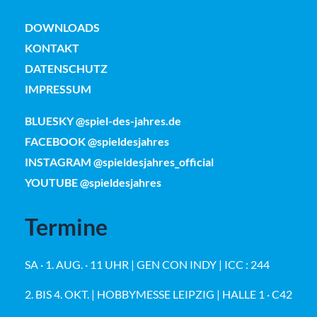
DOWNLOADS
KONTAKT
DATENSCHUTZ
IMPRESSUM
BLUESKY @spiel-des-jahres.de
FACEBOOK @spieldesjahres
INSTAGRAM @spieldesjahres_official
YOUTUBE @spieldesjahres
Termine
SA · 1. AUG. · 11 UHR | GEN CON INDY | ICC : 244
2. BIS 4. OKT. | HOBBYMESSE LEIPZIG | HALLE 1 · C42