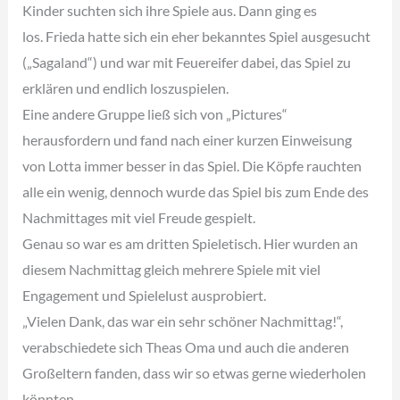
Kinder suchten sich ihre Spiele aus. Dann ging es
los. Frieda hatte sich ein eher bekanntes Spiel ausgesucht
(„Sagaland“) und war mit Feuereifer dabei, das Spiel zu
erklären und endlich loszuspielen.
Eine andere Gruppe ließ sich von „Pictures“
herausfordern und fand nach einer kurzen Einweisung
von Lotta immer besser in das Spiel. Die Köpfe rauchten
alle ein wenig, dennoch wurde das Spiel bis zum Ende des
Nachmittages mit viel Freude gespielt.
Genau so war es am dritten Spieletisch. Hier wurden an
diesem Nachmittag gleich mehrere Spiele mit viel
Engagement und Spielelust ausprobiert.
„Vielen Dank, das war ein sehr schöner Nachmittag!“,
verabschiedete sich Theas Oma und auch die anderen
Großeltern fanden, dass wir so etwas gerne wiederholen
könnten.