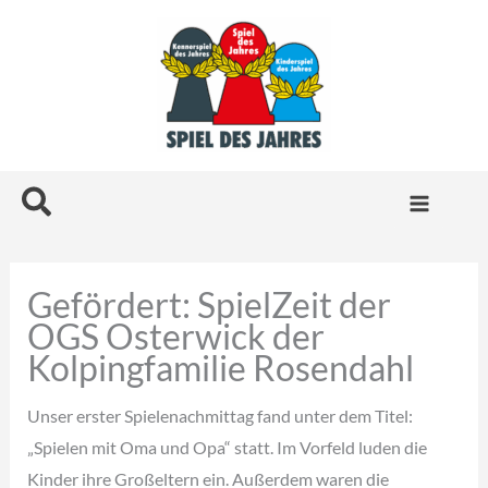
Zum
Inhalt
springen
Suchen
Gefördert: SpielZeit der
OGS Osterwick der
Kolpingfamilie Rosendahl
Unser erster Spielenachmittag fand unter dem Titel:
„Spielen mit Oma und Opa“ statt. Im Vorfeld luden die
Kinder ihre Großeltern ein. Außerdem waren die