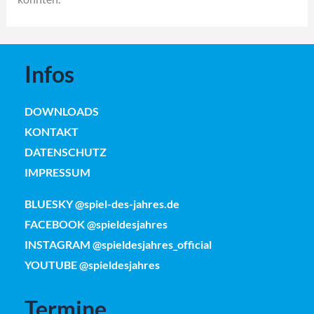
Infos
DOWNLOADS
KONTAKT
DATENSCHUTZ
IMPRESSUM
BLUESKY @spiel-des-jahres.de
FACEBOOK @spieldesjahres
INSTAGRAM @spieldesjahres_official
YOUTUBE @spieldesjahres
Termine