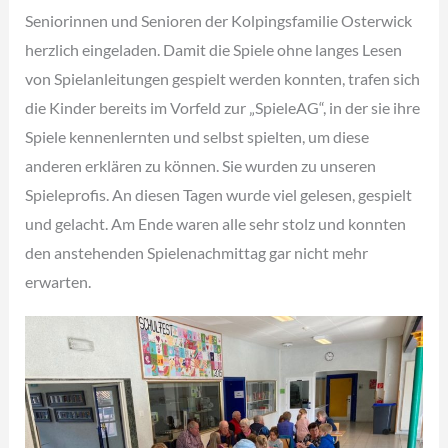
Seniorinnen und Senioren der Kolpingsfamilie Osterwick
herzlich eingeladen. Damit die Spiele ohne langes Lesen
von Spielanleitungen gespielt werden konnten, trafen sich
die Kinder bereits im Vorfeld zur „SpieleAG“, in der sie ihre
Spiele kennenlernten und selbst spielten, um diese
anderen erklären zu können. Sie wurden zu unseren
Spieleprofis. An diesen Tagen wurde viel gelesen, gespielt
und gelacht. Am Ende waren alle sehr stolz und konnten
den anstehenden Spielenachmittag gar nicht mehr
erwarten.