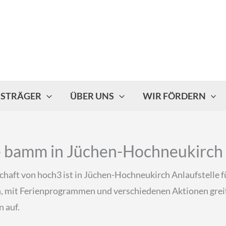
ISTRÄGER
ÜBER UNS
WIR FÖRDERN
é bamm in Jüchen-Hochneukirch
aft von hoch3 ist in Jüchen-Hochneukirch Anlaufstelle f
mit Ferienprogrammen und verschiedenen Aktionen greif
n auf.