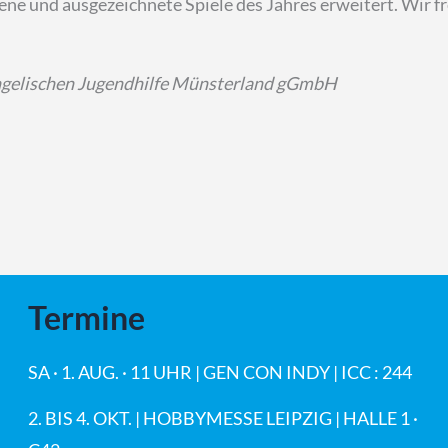
ne und ausgezeichnete Spiele des Jahres erweitert. Wir f
angelischen Jugendhilfe Münsterland gGmbH
Termine
SA · 1. AUG. · 11 UHR | GEN CON INDY | ICC : 244
2. BIS 4. OKT. | HOBBYMESSE LEIPZIG | HALLE 1 ·