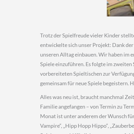
Trotz der Spielfreude vieler Kinder stell
entwickelte sich unser Projekt: Dank de
unseren Alltag einbauen. Wir haben im e
Spiele einzuführen. Es folgte im zweiten 
vorbereiteten Spieltischen zur Verfügung 
gemeinsam für neue Spiele begeistern. H
Alles was neu ist, braucht manchmal Zei
Familie angefangen – von Termin zu Ter
Monat ist unter anderem der Wunsch für 
Vampire“, „Hipp Hopp Hippo“, „Zauberberg