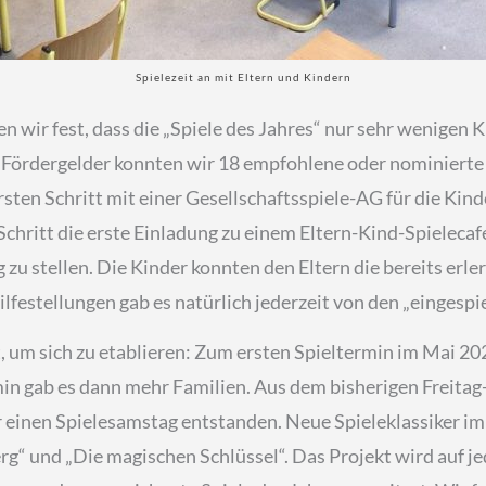
Spielezeit an mit Eltern und Kindern
ten wir fest, dass die „Spiele des Jahres“ nur sehr wenigen
r Fördergelder konnten wir 18 empfohlene oder nominierte 
rsten Schritt mit einer Gesellschaftsspiele-AG für die Ki
Schritt die erste Einladung zu einem Eltern-Kind-Spielecafé
zu stellen. Die Kinder konnten den Eltern die bereits erler
ilfestellungen gab es natürlich jederzeit von den „einges
t, um sich zu etablieren: Zum ersten Spieltermin im Mai 20
min gab es dann mehr Familien. Aus dem bisherigen Freit
einen Spielesamstag entstanden. Neue Spieleklassiker im O
“ und „Die magischen Schlüssel“. Das Projekt wird auf jed