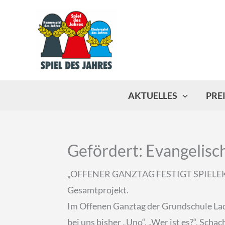
Zum
Inhalt
springen
AKTUELLES
PRE
Gefördert: Evangelis
„OFFENER GANZTAG FESTIGT SPIELEKULTUR
Gesamtprojekt.
Im Offenen Ganztag der Grundschule Lad
bei uns bisher „Uno“, „Wer ist es?“, Schac