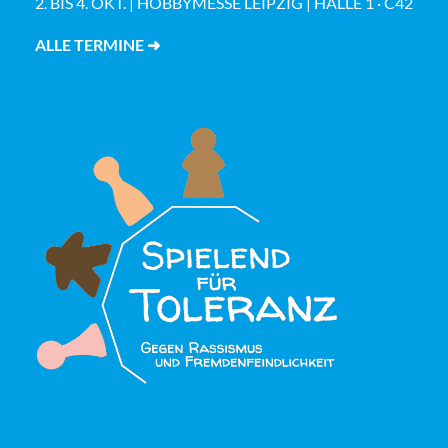
2. BIS 4. OKT. | HOBBYMESSE LEIPZIG | HALLE 1 · C42
ALLE TERMINE ➜