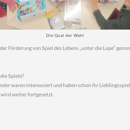
Die Qual der Wahl
k der Förderung von Spiel des Lebens „unter die Lupe“ gen
die Spiele?
Kinder waren interessiert und haben schon ihr Lieblingsspie
 wird weiter fortgesetzt.