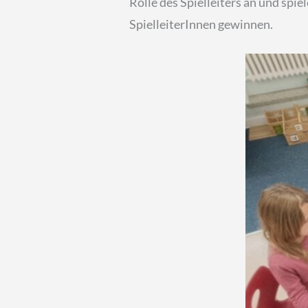
Rolle des Spielleiters an und spie
SpielleiterInnen gewinnen.