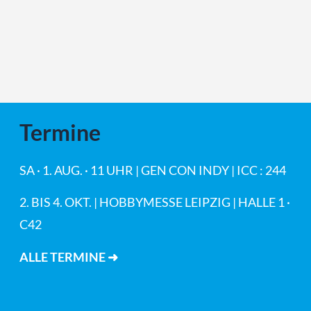
Termine
SA · 1. AUG. · 11 UHR | GEN CON INDY | ICC : 244
2. BIS 4. OKT. | HOBBYMESSE LEIPZIG | HALLE 1 ·
C42
ALLE TERMINE ➜