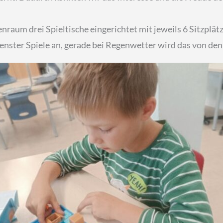
aum drei Spieltische eingerichtet mit jeweils 6 Sitzplätz
eitfenster Spiele an, gerade bei Regenwetter wird das von 