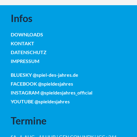
Infos
DOWNLOADS
KONTAKT
DATENSCHUTZ
IMPRESSUM
BLUESKY @spiel-des-jahres.de
FACEBOOK @spieldesjahres
INSTAGRAM @spieldesjahres_official
YOUTUBE @spieldesjahres
Termine
SA · 1. AUG. · 11 UHR | GEN CON INDY | ICC : 244