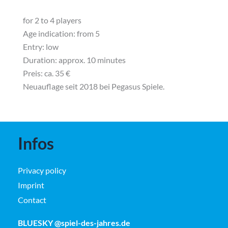
for 2 to 4 players
Age indication: from 5
Entry: low
Duration: approx. 10 minutes
Preis:
ca. 35 €
Neuauflage seit 2018 bei Pegasus Spiele.
Infos
Privacy policy
Imprint
Contact
BLUESKY @spiel-des-jahres.de