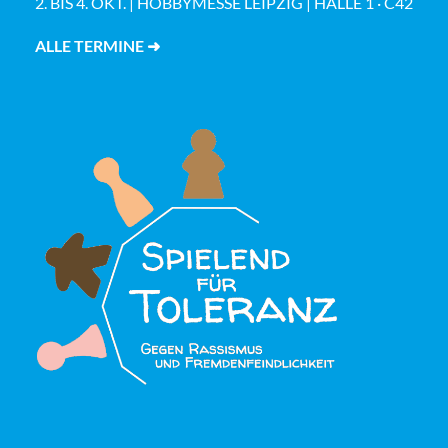
2. BIS 4. OKT. | HOBBYMESSE LEIPZIG | HALLE 1 · C42
ALLE TERMINE ➜