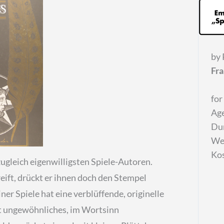
by
Fr
for
Age
Dur
Wei
Ko
ugleich eigenwilligsten Spiele-Autoren.
eift, drückt er ihnen doch den Stempel
ner Spiele hat eine verblüffende, originelle
ht ungewöhnliches, im Wortsinn