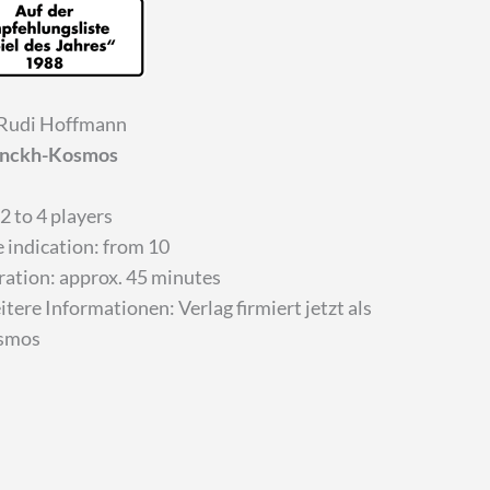
 Rudi Hoffmann
anckh-Kosmos
 2 to 4 players
 indication: from 10
ation: approx. 45 minutes
tere Informationen:
Verlag firmiert jetzt als
smos