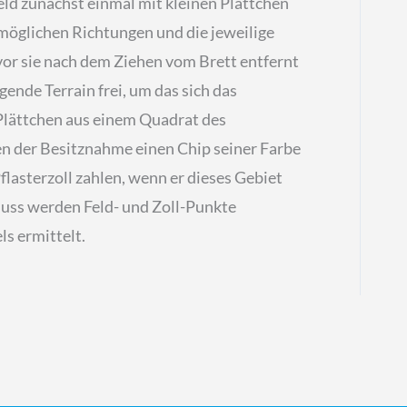
eld zunächst einmal mit kleinen Plättchen
möglichen Richtungen und die jeweilige
evor sie nach dem Ziehen vom Brett entfernt
gende Terrain frei, um das sich das
 Plättchen aus einem Quadrat des
chen der Besitznahme einen Chip seiner Farbe
flasterzoll zahlen, wenn er dieses Gebiet
luss werden Feld- und Zoll-Punkte
s ermittelt.