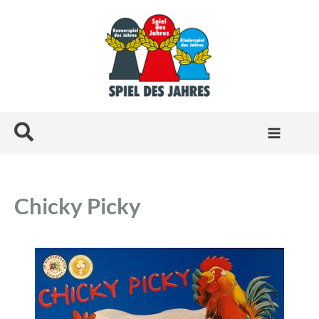
Skip
to
content
Search
Chicky Picky