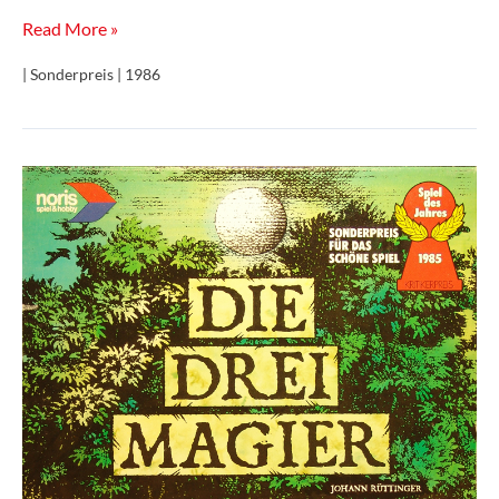
Müller
Read More »
&
| Sonderpreis | 1986
Sohn