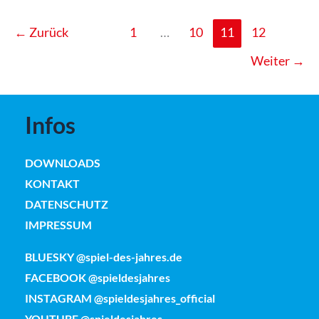
←
Zurück
1
…
10
11
12
Weiter
→
Infos
DOWNLOADS
KONTAKT
DATENSCHUTZ
IMPRESSUM
BLUESKY @spiel-des-jahres.de
FACEBOOK @spieldesjahres
INSTAGRAM @spieldesjahres_official
YOUTUBE @spieldesjahres