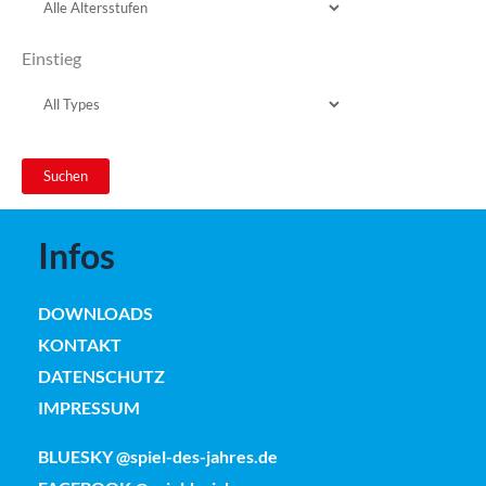
Einstieg
Infos
DOWNLOADS
KONTAKT
DATENSCHUTZ
IMPRESSUM
BLUESKY @spiel-des-jahres.de