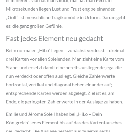
eliminieren. Mal hat man Glück, mal hat man Pech. In
Mikrosekunden liegen Lust und Frust eng beieinander.
„Golf“ ist menschliche Tragikomödie in Urform. Darum geht
es: die ganz großen Gefühle.
Fast jedes Element neu gedacht
Beim normalen „HiLo“ liegen – zunächst verdeckt – dreimal
drei Karten vor allen Spielenden. Man zieht eine Karte vom
Stapel und ersetzt damit eine bereits ausliegende, egal die
nun verdeckt oder offen ausliegt. Gleiche Zahlenwerte
horizontal, vertikal und diagonal heben einander auf;
entsprechende Karten werden abgelegt. Ziel ist es, am
Ende, die geringsten Zahlenwerte in der Auslage zu haben.
Émilie und Jérome Soleil haben bei „HiLo – Dein
Königreich“ jedes Element bis auf das des Kartentausches
neu gedacht. Die Auslage besteht aus zweimal sechs